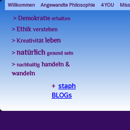
Willkommen
Angewandte Philosophie
4 YOU
Miss
Demokratie
>
erhalten
Ethik
>
verstehen
leben
> Kreativität
natürlich
>
gesund sein
handeln &
>
nachhaltig
wandeln
+
staph
BLOGs