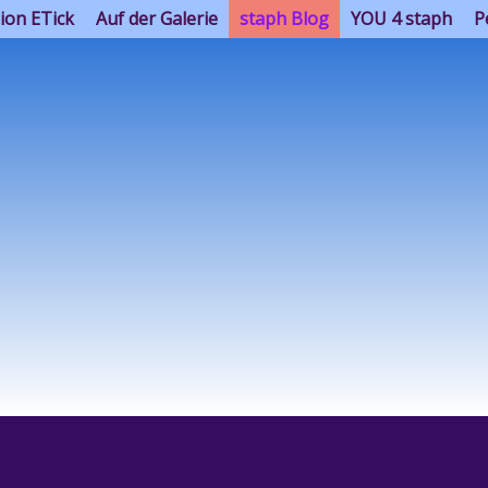
ion ETick
Auf der Galerie
staph Blog
YOU 4 staph
P
staph 4 YOU - YOU 4 staph
Einfach vergelten mit