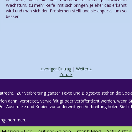
Wachstum, zu mehr Reife mit sich bringen. Je eher das erkannt
wird und man sich den Problemen stellt und sie anpackt um so
besser.
« voriger Eintrag
|
Weiter »
Zurück
tatrecht. Zur Verbreitung ganzer Texte und Blogtexte stehen die Soci
n dann verbreitet, vervielfältigt oder veröffentlicht werden, wenn Si
Für Ausdrucke und Kopien zur anderweitigen Verbreitung holen Sie bitte
e angenommen.
Mission ETick
Auf der Galerie
staph Blog
YOU 4 stap