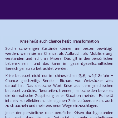
Krise heißt auch Chance heißt Transformation
Solche schwierigen Zustände können am besten bewältigt
werden, wenn sie als Chance, als Aufbruch, als Mobilisierung
verstanden und nicht als Misere. Das gilt in den persönlichen
Lebenskrisen und das kann im gesamtgesellschaftlichen
Bereich genau so betrachtet werden.
Krise bedeutet nicht nur im chinesischen 危机 wēijī Gefahr +
Chance gleichzeitig. Bereits Richard von Weizsäcker wies
darauf hin. Das deutsche Wort Krise aus dem griechischen
bedeutet zunächst "beurteilen, trennen, entscheiden bevor es
die dramatische Zuspitzung einer Situation meinte. Es heißt
intensiv zu reflektieren, die eigenen Ziele zu überdenken, auch
zu straucheln und meistens neue Wege einzuschlagen.
Jeder der persönliche oder berufliche Krisen durchgestanden
hat weiß, dass sie das Potential zu mehr persönlichem