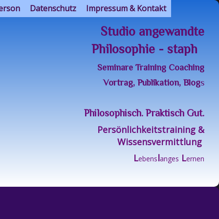
erson
Datenschutz
Impressum & Kontakt
Studio angewandte
Philosophie - staph
Seminare Training Coaching
Vortrag, Publikation, Blog
s
Philosophisch. Praktisch Gut.
Persönlichkeitstraining &
Wissensvermittlung
L
l
L
ebens
anges
ernen