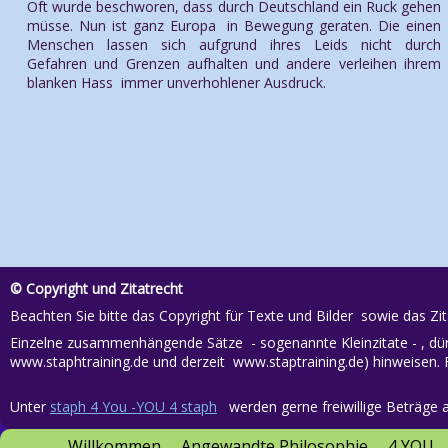
Oft wurde beschworen, dass durch Deutschland ein Ruck gehen
müsse. Nun ist ganz Europa in Bewegung geraten. Die einen
Menschen lassen sich aufgrund ihres Leids nicht durch
Gefahren und Grenzen aufhalten und andere verleihen ihrem
blanken Hass immer unverhohlener Ausdruck.
© Copyright und Zitatrecht
Beachten Sie bitte das Copyright für Texte und Bilder sowie das Zi
Einzelne zusammenhängende Sätze - sogenannte Kleinzitate - , dürfe
www.staphtraining.de und derzeit
www.staptraining.de
) hinweisen. 
Unter
staph 4 You -YOU 4 staph
werden gerne freiwillige Beträg
Willkommen
Angewandte Philosophie
4 YOU